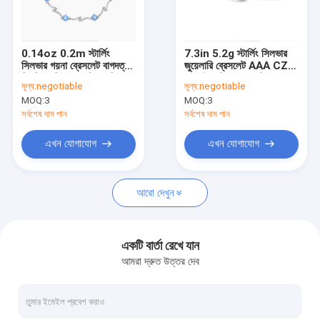
কারখানা ভ্রমণ
মান নিয়ন্ত্রণ
0.14oz 0.2m স্টার্লিং
7.3in 5.2g স্টার্লিং সিলভার
সিলভার গয়না ব্রেসলেট বাগদত্তা
জুয়েলারি ব্রেসলেট AAA CZ
যোগাযোগ করুন
নিয়মিত চুড়ি ব্রেসলেট এসজিএস
ব্লু রাইনস্টোন ব্রেসলেট
মূল্য:
negotiable
মূল্য:
negotiable
MOQ:
3
MOQ:
3
খবর
সর্বশেষ দাম পান
সর্বশেষ দাম পান
কেস
এখন যোগাযোগ
এখন যোগাযোগ
আরো দেখুন
স্টার্লিং সিলভার গয়না নেকলেস
স্টার্লিং সিলভার হার্ট পেন্ডেন্ট নেকলেস
একটি বার্তা রেখে যান
আমরা দ্রুত উত্তর দেব
স্টার্লিং সিলভার জুয়েলারির রিং
স্টার্লিং সিলভার গয়না কানের দুল