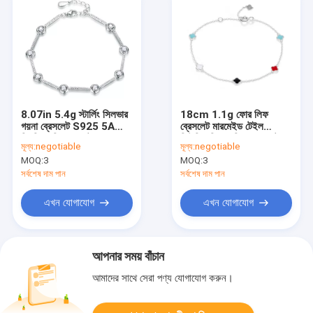
8.07in 5.4g স্টার্লিং সিলভার
18cm 1.1g ফোর লিফ
গয়না ব্রেসলেট S925 5A
ব্রেসলেট মারমেইড টেইল
নিয়মিত চুড়ি ব্রেসলেট
কিউবিক জিরকোনিয়া ব্রেসলেট
মূল্য:
negotiable
মূল্য:
negotiable
এসজিএস
MOQ:
3
MOQ:
3
সর্বশেষ দাম পান
সর্বশেষ দাম পান
এখন যোগাযোগ
এখন যোগাযোগ
আপনার সময় বাঁচান
আমাদের সাথে সেরা পণ্য যোগাযোগ করুন।