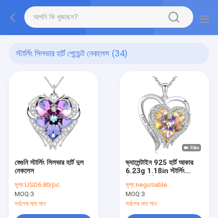
স্টার্লিং সিলভার হার্ট পেন্ডেন্ট নেকলেস
(34)
বেগুনি স্টার্লিং সিলভার হার্ট দুল
ভ্যালেন্টাইন 925 হার্ট আকার
নেকলেস
6.23g 1.18in স্টার্লিং
সিলভার হার্ট দুল নেকলেস
মূল্য:
USD6.80/pc
মূল্য:
negotiable
এসজিএস
MOQ:
3
MOQ:
3
সর্বশেষ দাম পান
সর্বশেষ দাম পান