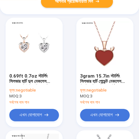
আপনার প্রয়োজনীয়তা দিন
0.69ft 0.7oz স্টার্লিং
3gram 15.7in স্টার্লিং
সিলভার হার্ট দুল নেকলেস
সিলভার হার্ট পেন্ডেন্ট নেকলেস
বাগদত্ত কিউবিক জিরকোনিয়া
ট্রেন্ডি হরিণ এন্টলার হার্ট নেকলেস
মূল্য:
negotiable
মূল্য:
negotiable
নেকলেস
MOQ:
3
MOQ:
3
সর্বশেষ দাম পান
সর্বশেষ দাম পান
এখন যোগাযোগ
এখন যোগাযোগ