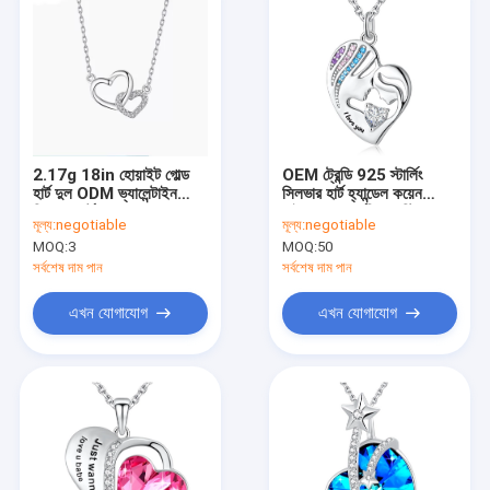
2.17g 18in হোয়াইট গোল্ড
OEM ট্রেন্ডি 925 স্টার্লিং
হার্ট দুল ODM ভ্যালেন্টাইন
সিলভার হার্ট হ্যান্ডেল কয়েন
সিলভার হার্ট দুল নেকলেস
হাইপোঅ্যালার্জেনিক অস্ট্রিয়ান
মূল্য:
negotiable
মূল্য:
negotiable
ক্রিস্টাল সহ
MOQ:
3
MOQ:
50
সর্বশেষ দাম পান
সর্বশেষ দাম পান
এখন যোগাযোগ
এখন যোগাযোগ
বাড়ি
পণ্য
আমাদের সম্পর্কে