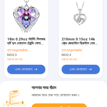
18in 0.29oz স্টার্লিং সিলভার
210mm 0.15oz 14k
হার্ট দুল নেকলেস ট্রেন্ডি গোলাপী
গোল্ড জেমস্টোন ক্রিস্টাল নেকলেস
ক্রিস্টাল হার্ট দুল
ফেস্টিভাল সিলভার হার্ট দুল
মূল্য:
negotiable
মূল্য:
negotiable
ODM
MOQ:
3
MOQ:
3
সর্বশেষ দাম পান
সর্বশেষ দাম পান
এখন যোগাযোগ
এখন যোগাযোগ
আপনার সময় বাঁচান
আমাদের সাথে সেরা পণ্য যোগাযোগ করুন।