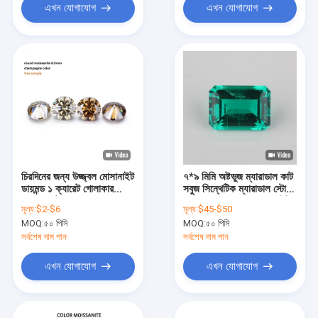
এখন যোগাযোগ
এখন যোগাযোগ
চিরদিনের জন্য উজ্জ্বল মোসানাইট
৭*৯ মিমি অষ্টভুজ ম্যারাডাল কাট
ডায়মন্ড ১ ক্যারেট গোলাকার
সবুজ সিন্থেটিক ম্যারাডাল স্টোন
ডায়মন্ড কাট হালকা শ্যাম্পেন রঙ
ফরেভার ওয়ান কালার মোসানাইট
মূল্য:
$2-$6
মূল্য:
$45-$50
MOQ:
৫০ পিসি
MOQ:
৫০ পিসি
সর্বশেষ দাম পান
সর্বশেষ দাম পান
এখন যোগাযোগ
এখন যোগাযোগ