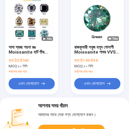
সাদা স্বচ্ছ গয়না রঙ
রাজকুমারী সবুজ হলুদ গোলাপী
Moissanite হার্ট তীর
Moissanite পাথর VVS
Radiant রিং কাটা
ফ্রি কুশন Mosanita ডায়মন্ড
মূল্য:
$2-$160
মূল্য:
$1.45-$9.6
গোলাপী সোনার moissanite
MOQ:
৫০ পিসি
MOQ:
৫০ পিসি
প্রবৃত্তি রিং
সর্বশেষ দাম পান
সর্বশেষ দাম পান
এখন যোগাযোগ
এখন যোগাযোগ
আপনার সময় বাঁচান
আমাদের সাথে সেরা পণ্য যোগাযোগ করুন।