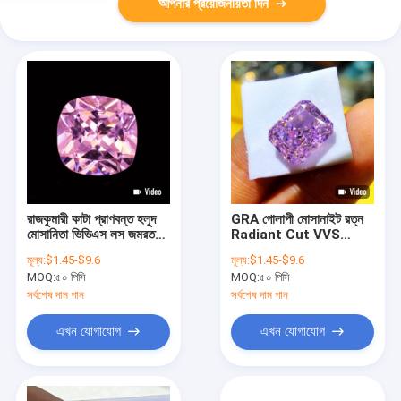
আপনার প্রয়োজনীয়তা দিন
রাজকুমারী কাটা প্রাণবন্ত হলুদ
GRA গোলাপী মোসানাইট রত্ন
মোসানিতা ভিভিএস লস জমরত
Radiant Cut VVS
মোসানাইট ডায়মন্ড মোসানাইট রিং
Loose Emerald
মূল্য:
$1.45-$9.6
মূল্য:
$1.45-$9.6
গোলাপী মোসানাইট প্রতিশ্রুতি
Moissanite ডায়মন্ড প্রিন্সেস
MOQ:
৫০ পিসি
MOQ:
৫০ পিসি
রিং
কাট মোসানাইট রিং গোলাপী
মোসানাইট
সর্বশেষ দাম পান
সর্বশেষ দাম পান
এখন যোগাযোগ
এখন যোগাযোগ