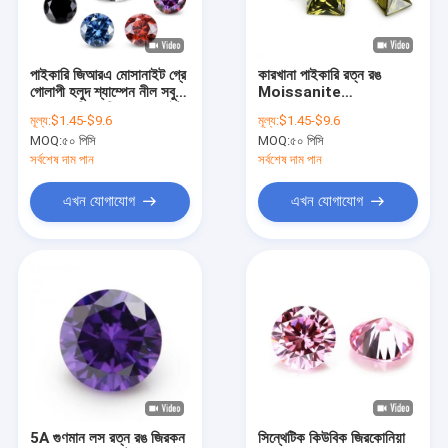
কারখানা ভ্রমণ
মান নিয়ন্ত্রণ
পাইকারি জিআরএ মোসানাইট গ্রে
কারখানা পাইকারি রত্ন রঙ
গোলাপী হলুদ শ্যাম্পেন নীল সবুজ
Moissanite
যোগাযোগ করুন
গোলাকার ছিন্ন ছিন্ন মোসানাইট
আয়তক্ষেত্রাকার 3A 5A লোস
মূল্য:
$1.45-$9.6
মূল্য:
$1.45-$9.6
জুয়েলারী তৈরির জন্য হীরা
ঘনক্ষেত্রাকার Zirconia পাথর
MOQ:
৫০ পিসি
MOQ:
৫০ পিসি
4ct জন্য Moissanite রিং
খবর
সর্বশেষ দাম পান
সর্বশেষ দাম পান
কেস
এখন যোগাযোগ
এখন যোগাযোগ
স্টার্লিং সিলভার গয়না নেকলেস
স্টার্লিং সিলভার হার্ট পেন্ডেন্ট নেকলেস
স্টার্লিং সিলভার জুয়েলারির রিং
স্টার্লিং সিলভার গয়না কানের দুল
5A গুণমান লস রত্ন রঙ জিরকন
সিন্থেটিক কিউবিক জিরকোনিয়া