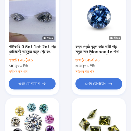
পাইকারি 0.5ct 1ct 2ct গ্রে
রত্ন শ্রেষ্ঠ বৃত্তাকার কাটা গাঢ়
মোসিনেট ডায়মন্ড রত্ন গ্রে রঙ
সবুজ লস Mossanite পাথর
ডিম্বাকৃতির পিয়ার কাটা লস
মহিলাদের বিবাহের আংটি জন্য
মূল্য:
$1.45-$9.6
মূল্য:
$1.45-$9.6
প্রাকৃতিক মোসানাইট বিবাহের রিং
অপটিক্যাল বিশেষ প্রভাব রঙ
MOQ:
৫০ পিসি
MOQ:
৫০ পিসি
খেলা বা আগুন
সর্বশেষ দাম পান
সর্বশেষ দাম পান
এখন যোগাযোগ
এখন যোগাযোগ
বাড়ি
পণ্য
আমাদের সম্পর্কে