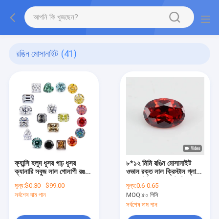
রঙিন মোসানাইট
(41)
ফ্যান্সি হলুদ ধূসর গাঢ় ধূসর
৮*১২ মিমি রঙিন মোসানাইট
ক্যানারি সবুজ লাল গোলাপী রঙ
ওভাল রক্ত লাল ক্রিস্টাল গ্লাস
রঙিন লস ডায়মন্ড
মোসানাইট এনগেজমেন্ট রিং জন্য
মূল্য:
$0.30 - $99.00
মূল্য:
0.6-0.65
সর্বশেষ দাম পান
MOQ:
৫০ পিসি
সর্বশেষ দাম পান