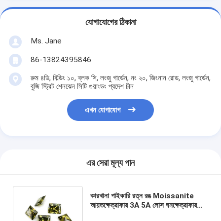
যোগাযোগের ঠিকানা
Ms. Jane
86-13824395846
রুম ৪ডি, বিল্ডিং ১০, ব্লক সি, লংজু গার্ডেন, নং ২০, জিংনান রোড, লংজু গার্ডেন,
বুজি স্ট্রিট শেনঝেন সিটি গুয়াংডং প্রদেশ চীন
এখন যোগাযোগ
এর সেরা মূল্য পান
কারখানা পাইকারি রত্ন রঙ Moissanite
আয়তক্ষেত্রাকার 3A 5A লোস ঘনক্ষেত্রাকার
Zirconia পাথর 4ct জন্য Moissanite