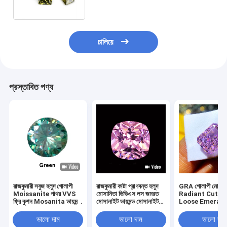
রিং
চালিয়ে
প্রস্তাবিত পণ্য
রাজকুমারী সবুজ হলুদ গোলাপী
রাজকুমারী কাটা প্রাণবন্ত হলুদ
GRA গোলাপী মোসানা
Moissanite পাথর VVS
মোসানিতা ভিভিএস লস জমরত
Radiant Cut V
ফ্রি কুশন Mosanita ডায়মন্ড
মোসানাইট ডায়মন্ড মোসানাইট
Loose Emerald
গোলাপী সোনার moissanite
রিং গোলাপী মোসানাইট
Moissanite ডায়মন
প্রবৃত্তি রিং
প্রতিশ্রুতি রিং
প্রিন্সেস কাট মোসানাইট
ভালো দাম
ভালো দাম
ভালো দাম
গোলাপী মোসানাইট