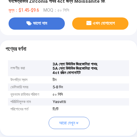
ঘনক্ষেত্রাকার Zirconia পাথর 4ct জন্য Moissanite রিং
মূল্য：$1.45-$9.6
MOQ：৫০ পিসি
ভালো দাম
এখন যোগাযোগ
পণ্যের বর্ণনা
,
3A স্লো কিউবিক জিরকোনিয়া পাথর
লক্ষণীয় করা
,
5A স্লো কিউবিক জিরকোনিয়া পাথর
4ct রঙিন মোসানাইট
উৎপত্তি স্থল
চীন
ডেলিভারি সময়
5-8 দিন
ন্যূনতম চাহিদার পরিমাণ
৫০ পিসি
পরিচিতিমুলক নাম
Yasvitti
পরিশোধের শর্ত
টি/টি
আরো দেখুন