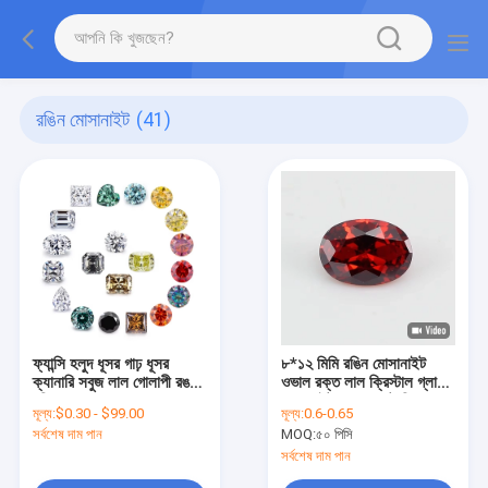
রঙিন মোসানাইট
(41)
ফ্যান্সি হলুদ ধূসর গাঢ় ধূসর
৮*১২ মিমি রঙিন মোসানাইট
ক্যানারি সবুজ লাল গোলাপী রঙ
ওভাল রক্ত লাল ক্রিস্টাল গ্লাস
রঙিন লস ডায়মন্ড
মোসানাইট এনগেজমেন্ট রিং জন্য
মূল্য:
$0.30 - $99.00
মূল্য:
0.6-0.65
সর্বশেষ দাম পান
MOQ:
৫০ পিসি
সর্বশেষ দাম পান