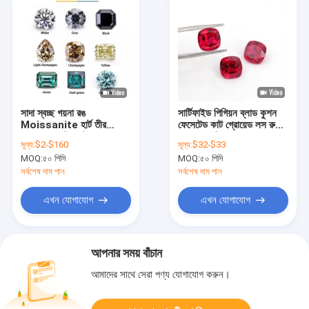
সাদা স্বচ্ছ গয়না রঙ
সার্টিফাইড পিগিয়ন ব্লাড কুশন
Moissanite হার্ট তীর
ফেসেটেড কাট গ্রোয়েড লস রুবি
Radiant রিং কাটা
রত্ন পাথর রিংয়ের জন্য
মূল্য:
$2-$160
মূল্য:
$32-$33
MOQ:
৫০ পিসি
MOQ:
৫০ পিসি
সর্বশেষ দাম পান
সর্বশেষ দাম পান
এখন যোগাযোগ
এখন যোগাযোগ
আপনার সময় বাঁচান
আমাদের সাথে সেরা পণ্য যোগাযোগ করুন।