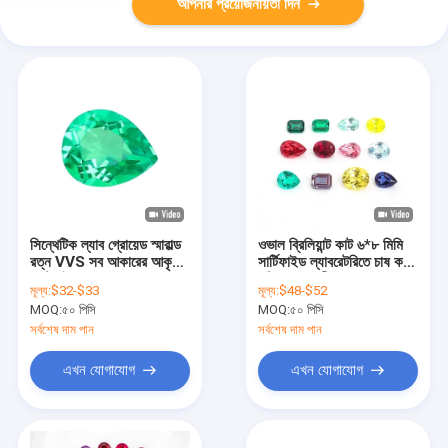
আপনার প্রয়োজনীয়তা দিন
সিন্থেটিক ল্যাব গ্রোয়েড স্মারাল্ড
ওভাল ব্রিলিয়ান্ট কাট ৬*৮ মিমি
রত্ন VVS সব আকারের আকৃতি
সার্টিফাইড ল্যাবরেটরিতে চাষ করা
কাস্টমাইজড
মহিলা জুয়েলারী জন্য মুক্ত রঙের
মূল্য:
$32-$33
মূল্য:
$48-$52
মোসানাইট
MOQ:
৫০ পিসি
MOQ:
৫০ পিসি
সর্বশেষ দাম পান
সর্বশেষ দাম পান
এখন যোগাযোগ
এখন যোগাযোগ