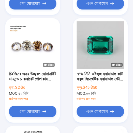
এখন যোগাযোগ
এখন যোগাযোগ
চিরদিনের জন্য উজ্জ্বল মোসানাইট
৭*৯ মিমি অষ্টভুজ ম্যারাডাল কাট
ডায়মন্ড ১ ক্যারেট গোলাকার
সবুজ সিন্থেটিক ম্যারাডাল স্টোন
ডায়মন্ড কাট হালকা শ্যাম্পেন রঙ
ফরেভার ওয়ান কালার মোসানাইট
মূল্য:
$2-$6
মূল্য:
$45-$50
MOQ:
৫০ পিসি
MOQ:
৫০ পিসি
সর্বশেষ দাম পান
সর্বশেষ দাম পান
এখন যোগাযোগ
এখন যোগাযোগ