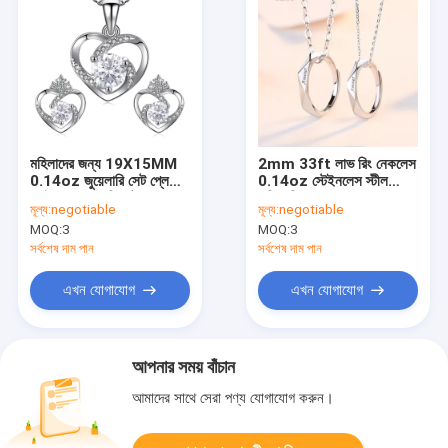
মহিলাদের জন্য 19X15MM
2mm 33ft লাভ রিং নেকলেস
0.14oz জুয়েলারি সেট প্লেটেড
0.14oz স্টেইনলেস স্টীল
ব্রাইডাল জুয়েলারি সেট
সলিড সিলভার নেকলেস
মূল্য:
negotiable
মূল্য:
negotiable
MOQ:
3
MOQ:
3
সর্বশেষ দাম পান
সর্বশেষ দাম পান
এখন যোগাযোগ
এখন যোগাযোগ
আপনার সময় বাঁচান
আমাদের সাথে সেরা পণ্য যোগাযোগ করুন।