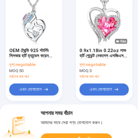
OEM ট্রেন্ডি 925 স্টার্লিং
0.9x1.18in 0.22oz লাভ
সিলভার হার্ট হ্যান্ডেল কয়েন
হার্ট পেন্ডেন্ট নেকলেস এসজিএস
হাইপোঅ্যালার্জেনিক অস্ট্রিয়ান
ট্রেন্ডি ক্রিস্টাল হার্ট পেন্ডেন্ট
মূল্য:
negotiable
মূল্য:
negotiable
ক্রিস্টাল সহ
MOQ:
50
MOQ:
3
সর্বশেষ দাম পান
সর্বশেষ দাম পান
এখন যোগাযোগ
এখন যোগাযোগ
আপনার সময় বাঁচান
আমাদের সাথে সেরা পণ্য যোগাযোগ করুন।