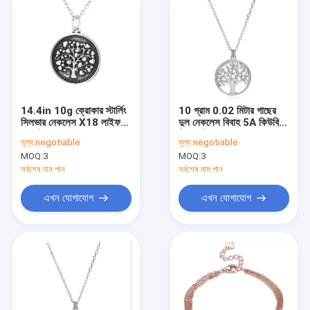
14.4in 10g ক্রোকার স্টার্লিং
10 গ্রাম 0.02 মিটার গাছের
সিলভার নেকলেস X18 লাইফ
দুল নেকলেস বিবাহ 5A কিউবিক
পেন্ডেন্টের গাছ
জিরকোনিয়া নেকলেস
মূল্য:
negotiable
মূল্য:
negotiable
MOQ:
3
MOQ:
3
সর্বশেষ দাম পান
সর্বশেষ দাম পান
এখন যোগাযোগ
এখন যোগাযোগ
বাড়ি
পণ্য
আমাদের সম্পর্কে