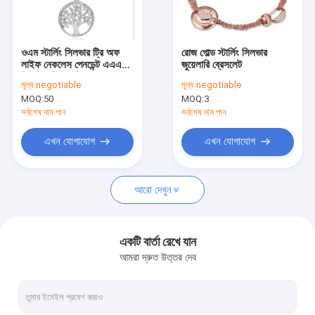
কারখানা ভ্রমণ
মান নিয়ন্ত্রণ
ওএম স্টার্লিং সিলভার ট্রি অফ
রোজ গোল্ড স্টার্লিং সিলভার
লাইফ নেকলেস পেনডেন্ট এএএএ
জুয়েলারি ব্রেসলেট
যোগাযোগ করুন
কিউবিক জিরকোনিয়া সহ
মূল্য:
negotiable
মূল্য:
negotiable
MOQ:
50
MOQ:
3
খবর
সর্বশেষ দাম পান
সর্বশেষ দাম পান
কেস
এখন যোগাযোগ
এখন যোগাযোগ
আরো দেখুন
স্টার্লিং সিলভার গয়না নেকলেস
স্টার্লিং সিলভার হার্ট পেন্ডেন্ট নেকলেস
একটি বার্তা রেখে যান
আমরা দ্রুত উত্তর দেব
স্টার্লিং সিলভার জুয়েলারির রিং
স্টার্লিং সিলভার গয়না কানের দুল