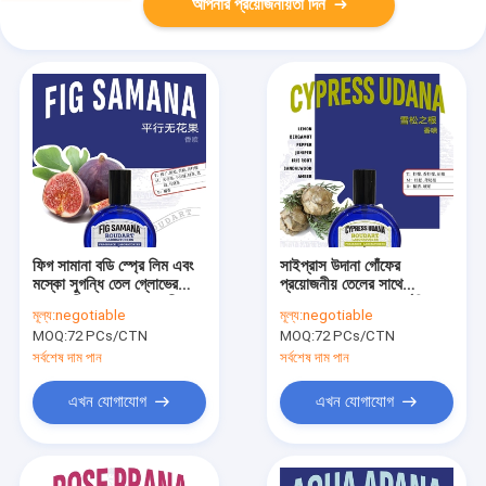
আপনার প্রয়োজনীয়তা দিন
ফিগ সামানা বডি স্প্রে লিম এবং
সাইপ্রাস উদানা গোঁফের
মস্কো সুগন্ধি তেল গ্লোভের
প্রয়োজনীয় তেলের সাথে
প্রয়োজনীয় তেলের সাথে ঘনীভূত
সুগন্ধযুক্ত স্প্রে আন্তর্জাতিক
মূল্য:
negotiable
মূল্য:
negotiable
ক্লাইন ব্লু ডিজাইন স্টাইল
MOQ:
72 PCs/CTN
MOQ:
72 PCs/CTN
সর্বশেষ দাম পান
সর্বশেষ দাম পান
এখন যোগাযোগ
এখন যোগাযোগ