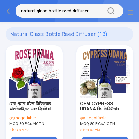
Natural Glass Bottle Reed Diffuser
(13)
রোজ প্রানা রাইড ডিফিউজার
OEM CYPRESS
আলডিহাইডস এবং ফ্রিজিয়া
UDANA রিড ডিফিউজার
প্রাকৃতিক গ্লাস বোতল জন্য
প্রাকৃতিক গ্লাস বোতল
মূল্য:
negotiable
মূল্য:
negotiable
প্রয়োজনীয় তেল অ্যারোমা রটন
MOQ:
80 PCs/4CTN
MOQ:
80 PCs/4CTN
স্টিকস
সর্বশেষ দাম পান
সর্বশেষ দাম পান