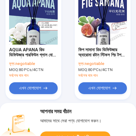
AQUA APANA রিড
ফিগ সামানা রিড ডিফিউজার
ডিফিউজার পারফিউম গ্লাস বোতল
অ্যারোমা রটান স্টিকস পিচ টপ
প্রয়োজনীয় তেল ঘরের সাজসজ্জার
নোট সহ মার্জিত ডিজাইন স্টাইলে
মূল্য:
negotiable
মূল্য:
negotiable
জন্য অ্যারোমা রটান স্টিক
MOQ:
80 PCs/4CTN
MOQ:
80 PCs/4CTN
সর্বশেষ দাম পান
সর্বশেষ দাম পান
এখন যোগাযোগ
এখন যোগাযোগ
আপনার সময় বাঁচান
আমাদের সাথে সেরা পণ্য যোগাযোগ করুন।