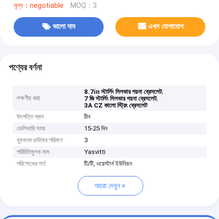
মূল্য：negotiable
MOQ：3
ভালো দাম
এখন যোগাযোগ
পণ্যের বর্ণনা
,
8.7in স্টার্লিং সিলভার গয়না ব্রেসলেট
লক্ষণীয় করা
,
7 জি স্টার্লিং সিলভার গয়না ব্রেসলেট
3A CZ কালো স্ট্রিং ব্রেসলেট
উৎপত্তি স্থল
চীন
ডেলিভারি সময়
15-25 দিন
ন্যূনতম চাহিদার পরিমাণ
3
পরিচিতিমুলক নাম
Yasvitti
পরিশোধের শর্ত
টি/টি, ওয়েস্টার্ন ইউনিয়ন
আরো দেখুন