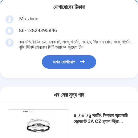
যোগাযোগের ঠিকানা
Ms. Jane
86-13824395846
রুম ৪ডি, বিল্ডিং ১০, ব্লক সি, লংজু গার্ডেন, নং ২০, জিংনান রোড, লংজু গার্ডেন,
বুজি স্ট্রিট শেনঝেন সিটি গুয়াংডং প্রদেশ চীন
এখন যোগাযোগ
এর সেরা মূল্য পান
8.7in 7g স্টার্লিং সিলভার জুয়েলারি
ব্রেসলেট 3A CZ ব্ল্যাক স্ট্রিং
ব্রেসলেট