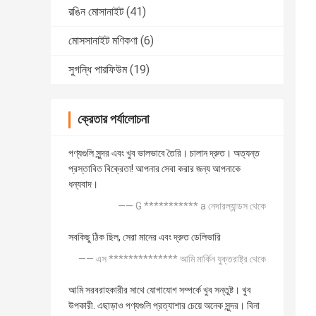
রঙিন মোসানাইট
(41)
মোসসানাইট মণিকণা
(6)
সুগন্ধি পারফিউম
(19)
ক্রেতার পর্যালোচনা
পণ্যগুলি সুন্দর এবং খুব ভালভাবে তৈরি। চালান দ্রুত। অত্যন্ত
প্রস্তাবিত বিক্রেতা! আপনার সেবা করার জন্য আপনাকে
ধন্যবাদ।
—— G *********** a নেদারল্যান্ডস থেকে
সবকিছু ঠিক ছিল, সেরা মানের এবং দ্রুত ডেলিভারি
—— এস ************** আমি মার্কিন যুক্তরাষ্ট্র থেকে
আমি সরবরাহকারীর সাথে যোগাযোগ সম্পর্কে খুব সন্তুষ্ট। খুব
উপকারী. এছাড়াও পণ্যগুলি প্রত্যাশার চেয়ে অনেক সুন্দর। বিনা