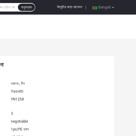
উদ্ধৃতির জন্য আবেদন
অনুসন্ধান
|
Bengali
না
গুয়াংডং, চীন
Yasvitti
YN1258
3
negotiable
1pc/PE ব্যাগ