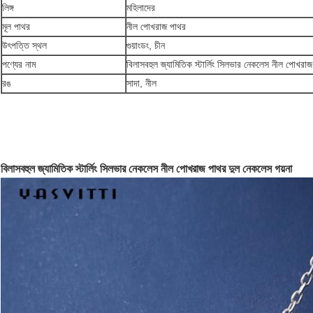
লিঙ্গ
মহিলাদের
মূল পাথর
নীল পোখরাজ পাথর
উৎপত্তি স্থল
গুয়াংডং, চীন
পণ্যের নাম
বিলাসবহুল জ্যামিতিক স্টার্লিং সিলভার নেকলেস নীল পোখরা
রঙ
সাদা, নীল
বিলাসবহুল জ্যামিতিক স্টার্লিং সিলভার নেকলেস নীল পোখরাজ পাথর দুল নেকলেস গয়না