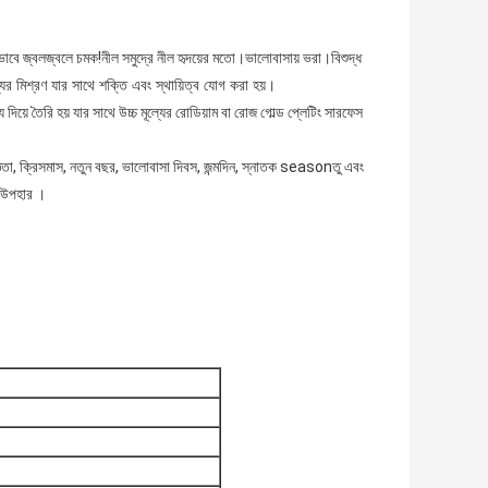
াবে জ্বলজ্বলে চমক!নীল সমুদ্রে নীল হৃদয়ের মতো।ভালোবাসায় ভরা।
বিশুদ্ধ
্যের মিশ্রণ যার সাথে শক্তি এবং স্থায়িত্ব যোগ করা হয়।
দিয়ে তৈরি হয় যার সাথে উচ্চ মূল্যের রোডিয়াম বা রোজ গোল্ড প্লেটিং সারফেস
ৃতজ্ঞতা, ক্রিসমাস, নতুন বছর, ভালোবাসা দিবস, জন্মদিন, স্নাতক seasonতু এবং
্য উপহার ।