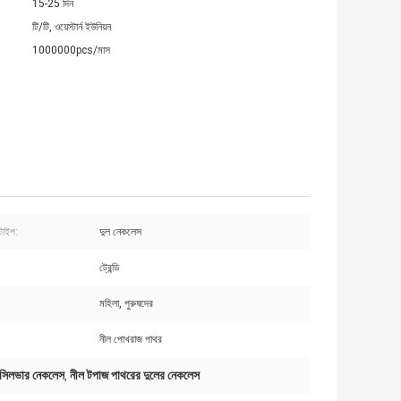
15-25 দিন
টি/টি, ওয়েস্টার্ন ইউনিয়ন
1000000pcs/মাস
টাইপ:
দুল নেকলেস
ট্রেন্ডি
মহিলা, পুরুষদের
নীল পোখরাজ পাথর
িং সিলভার নেকলেস
নীল টপাজ পাথরের দুলের নেকলেস
,