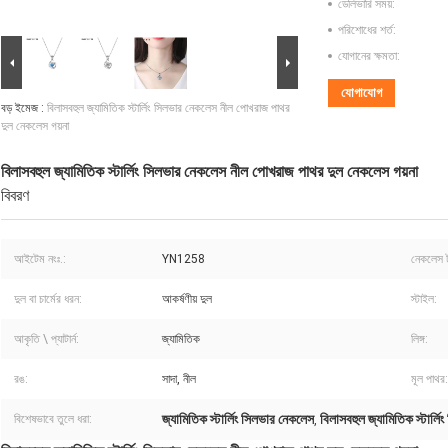
ডেলিভারি সময়:
পরিশোধের শর্ত:
যোগানের ক্ষমতা:
যোগাযোগ
বড় ইমেজ :
বিলাসবহুল জ্যামিতিক স্টার্লিং সিলভার নেকলেস নীল পোখরাজ পাথর
দুল নেকলেস গয়না
বিলাসবহুল জ্যামিতিক স্টার্লিং সিলভার নেকলেস নীল পোখরাজ পাথর দুল নেকলেস গয়না
বিবরণ
আইটেম নংঃ.:
YN1258
নেকলেস 
দুল বা চার্মের ধরন:
আকর্ষণীয় দুল
স্টাইল:
আকৃতি \ প্যাটার্ন:
জ্যামিতিক
লিঙ্গ:
রঙ:
সাদা, নীল
মূল পাথর:
জ্যামিতিক স্টার্লিং সিলভার নেকলেস
বিলাসবহুল জ্যামিতিক স্টার্ল
বিশেষভাবে তুলে ধরা:
,