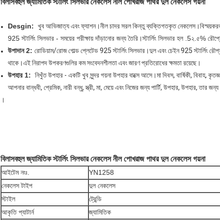
বিলাসবহুল জ্যামিতিক স্টার্লিং সিলভার নেকলেস নীল পোখরাজ পাথর দুল নেকলেস গয়না
Desgin:
খুব আভিজাত্য এবং ফ্যাশন।নীল চাদর সরল কিন্তু ব্যক্তিগতকৃত নেকলেস।বিস্ময়করভ
925 স্টার্লিং সিলভার - সময়ের পরীক্ষায় দাঁড়ানোর জন্য তৈরি।স্টার্লিং সিলভার হল .5২.৫% রৌপ
উপাদান 2:
রোডিয়াম/রোজ গোল্ড প্লেটেড 925 স্টার্লিং সিলভার।দুল এবং চেইন 925 স্টার্লিং রৌপ্য 
থাকে।এই নিরাপদ উপকরণগুলির কম সংবেদনশীলতা এবং জারণ প্রতিরোধের ক্ষমতা রয়েছে।
উপহার 1:
নিখুঁত উপহার - একটি খুব সুন্দর গয়না উপহার বাক্সে আসে।মা দিবস, বার্ষিকী, বিবাহ, ক
আপনার বান্ধবী, প্রেমিক, নারী বন্ধু, স্ত্রী, মা, মেয়ে এবং নিজের জন্য পার্টি, উপহার, উপহার, তার জন
।
বিলাসবহুল জ্যামিতিক স্টার্লিং সিলভার নেকলেস নীল পোখরাজ পাথর দুল নেকলেস গয়না
আইটেম নংঃ.
YN1258
নেকলেস টাইপ
দুল নেকলেস
স্টাইল
ট্রেন্ডি
আকৃতি প্যাটার্ন
জ্যামিতিক