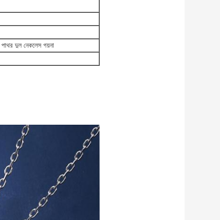
জ পাথর দুল নেকলেস গয়না