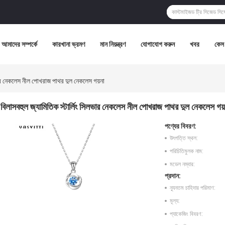
আমাদের সম্পর্কে
কারখানা ভ্রমণ
মান নিয়ন্ত্রণ
যোগাযোগ করুন
খবর
কেস
লভার নেকলেস নীল পোখরাজ পাথর দুল নেকলেস গয়না
বিলাসবহুল জ্যামিতিক স্টার্লিং সিলভার নেকলেস নীল পোখরাজ পাথর দুল নেকলেস গয়
পণ্যের বিবরণ:
উৎপত্তি স্থল:
পরিচিতিমুলক নাম:
মডেল নম্বার:
প্রদান:
ন্যূনতম চাহিদার পরিমাণ:
মূল্য:
প্যাকেজিং বিবরণ: