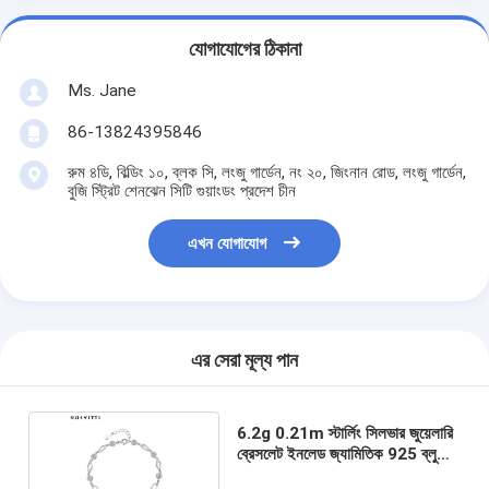
যোগাযোগের ঠিকানা
Ms. Jane
86-13824395846
রুম ৪ডি, বিল্ডিং ১০, ব্লক সি, লংজু গার্ডেন, নং ২০, জিংনান রোড, লংজু গার্ডেন,
বুজি স্ট্রিট শেনঝেন সিটি গুয়াংডং প্রদেশ চীন
এখন যোগাযোগ
এর সেরা মূল্য পান
6.2g 0.21m স্টার্লিং সিলভার জুয়েলারি
ব্রেসলেট ইনলেড জ্যামিতিক 925 ব্লু
পোখরাজ ব্রেসলেট