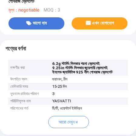
পোখরাজ ব্রেসলেট
মূল্য：negotiable
MOQ：3
ভালো দাম
এখন যোগাযোগ
পণ্যের বর্ণনা
,
6.2g স্টার্লিং সিলভার গয়না ব্রেসলেট
লক্ষণীয় করা
,
9.25in স্টার্লিং সিলভার জুয়েলারি ব্রেসলেট
ইনলেড জ্যামিতিক 925 নীল পোখরাজ ব্রেসলেট
উৎপত্তি স্থল
গুয়াংডং, চীন
ডেলিভারি সময়
15-25 দিন
ন্যূনতম চাহিদার পরিমাণ
3
পরিচিতিমুলক নাম
YASVATTI
পরিশোধের শর্ত
টি/টি, ওয়েস্টার্ন ইউনিয়ন
আরো দেখুন