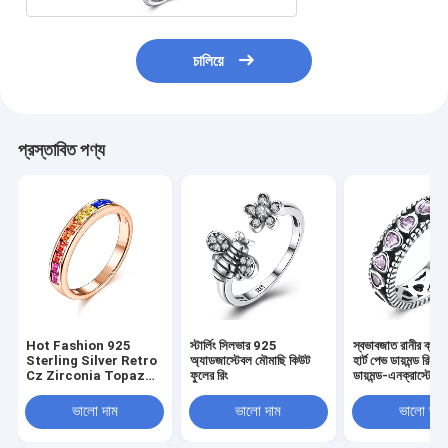
চালিয়ে
প্রস্তাবিত পণ্য
Hot Fashion 925
স্টার্লিং সিলভার 925
স্বভাবজাত রানীর ক্রাউ
Sterling Silver Retro
অ্যাডজাস্টেবল মৌমাছি কিউট
হার্ট পেভ ডায়মন্ড রিং
Cz Zirconia Topaz
ফুলের রিং
ডায়মন্ড-এনক্রাস্টেড ল
Channel Setting
Rainbow Ring
ভালো দাম
ভালো দাম
ভালো দাম