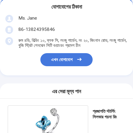
যোগাযোগের ঠিকানা
Ms. Jane
86-13824395846
রুম ৪ডি, বিল্ডিং ১০, ব্লক সি, লংজু গার্ডেন, নং ২০, জিংনান রোড, লংজু গার্ডেন,
বুজি স্ট্রিট শেনঝেন সিটি গুয়াংডং প্রদেশ চীন
এখন যোগাযোগ
এর সেরা মূল্য পান
প্রজাপতি স্টার্লিং
সিলভার গয়না রিং