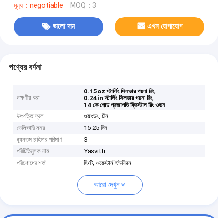
মূল্য：negotiable
MOQ：3
ভালো দাম
এখন যোগাযোগ
পণ্যের বর্ণনা
,
0.15oz স্টার্লিং সিলভার গয়না রিং
লক্ষণীয় করা
,
0.24in স্টার্লিং সিলভার গয়না রিং
14 কে গোল্ড প্রজাপতি ক্রিস্টাল রিং ওডম
উৎপত্তি স্থল
গুয়াংডং, চীন
ডেলিভারি সময়
15-25 দিন
ন্যূনতম চাহিদার পরিমাণ
3
পরিচিতিমুলক নাম
Yasvitti
পরিশোধের শর্ত
টি/টি, ওয়েস্টার্ন ইউনিয়ন
আরো দেখুন