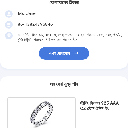
যোগাযোগের ঠিকানা
Ms. Jane
86-13824395846
রুম ৪ডি, বিল্ডিং ১০, ব্লক সি, লংজু গার্ডেন, নং ২০, জিংনান রোড, লংজু গার্ডেন,
বুজি স্ট্রিট শেনঝেন সিটি গুয়াংডং প্রদেশ চীন
এখন যোগাযোগ
এর সেরা মূল্য পান
স্টার্লিং সিলভার 925 AAA
CZ স্টোন টেনিস রিং