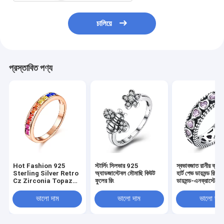
চালিয়ে
প্রস্তাবিত পণ্য
Hot Fashion 925
স্টার্লিং সিলভার 925
স্বভাবজাত রানীর ক্রাউ
Sterling Silver Retro
অ্যাডজাস্টেবল মৌমাছি কিউট
হার্ট পেভ ডায়মন্ড রিং
Cz Zirconia Topaz
ফুলের রিং
ডায়মন্ড-এনক্রাস্টেড ল
Channel Setting
Rainbow Ring
ভালো দাম
ভালো দাম
ভালো দাম