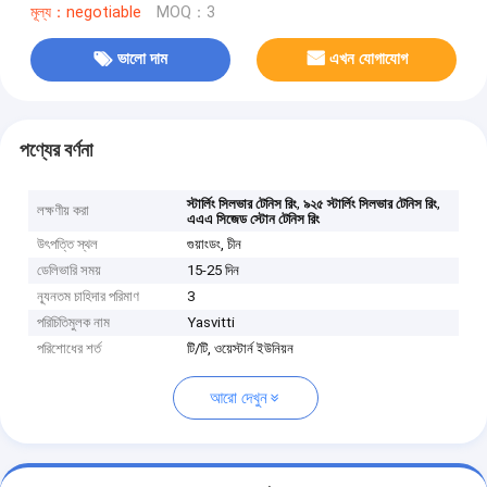
মূল্য：negotiable
MOQ：3
ভালো দাম
এখন যোগাযোগ
পণ্যের বর্ণনা
,
,
স্টার্লিং সিলভার টেনিস রিং
৯২৫ স্টার্লিং সিলভার টেনিস রিং
লক্ষণীয় করা
এএএ সিজেড স্টোন টেনিস রিং
উৎপত্তি স্থল
গুয়াংডং, চীন
ডেলিভারি সময়
15-25 দিন
ন্যূনতম চাহিদার পরিমাণ
3
পরিচিতিমুলক নাম
Yasvitti
পরিশোধের শর্ত
টি/টি, ওয়েস্টার্ন ইউনিয়ন
আরো দেখুন