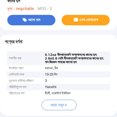
কানের দুল
মূল্য：negotiable
MOQ：3
ভালো দাম
এখন যোগাযোগ
পণ্যের বর্ণনা
,
0.12oz নীলকান্তমণি অশ্বপালনের কানের দুল
লক্ষণীয় করা
,
2.8x0.8 সেমি নীলকান্তমণি অশ্বপালনের কানের দুল
খাদ জিরকন পাথরের কানের দুল
উৎপত্তি স্থল
গুয়াংডং, চীন
ডেলিভারি সময়
15-25 দিন
ন্যূনতম চাহিদার পরিমাণ
3
পরিচিতিমুলক নাম
Yasvitti
পরিশোধের শর্ত
টি/টি, ওয়েস্টার্ন ইউনিয়ন
আরো দেখুন