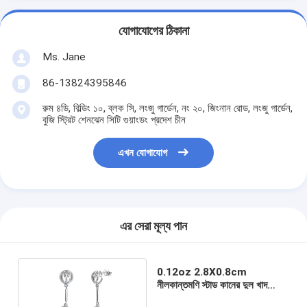
যোগাযোগের ঠিকানা
Ms. Jane
86-13824395846
রুম ৪ডি, বিল্ডিং ১০, ব্লক সি, লংজু গার্ডেন, নং ২০, জিংনান রোড, লংজু গার্ডেন,
বুজি স্ট্রিট শেনঝেন সিটি গুয়াংডং প্রদেশ চীন
এখন যোগাযোগ
এর সেরা মূল্য পান
0.12oz 2.8X0.8cm
নীলকান্তমণি স্টাড কানের দুল খাদ
জিরকন স্টোন কানের দুল