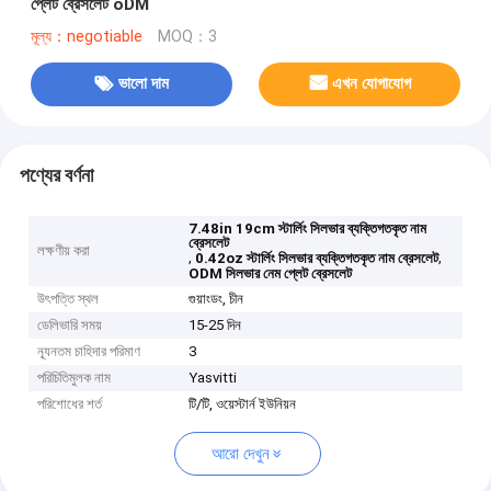
প্লেট ব্রেসলেট oDM
মূল্য：negotiable
MOQ：3
ভালো দাম
এখন যোগাযোগ
পণ্যের বর্ণনা
7.48in 19cm স্টার্লিং সিলভার ব্যক্তিগতকৃত নাম
ব্রেসলেট
লক্ষণীয় করা
,
,
0.42oz স্টার্লিং সিলভার ব্যক্তিগতকৃত নাম ব্রেসলেট
ODM সিলভার নেম প্লেট ব্রেসলেট
উৎপত্তি স্থল
গুয়াংডং, চীন
ডেলিভারি সময়
15-25 দিন
ন্যূনতম চাহিদার পরিমাণ
3
পরিচিতিমুলক নাম
Yasvitti
পরিশোধের শর্ত
টি/টি, ওয়েস্টার্ন ইউনিয়ন
আরো দেখুন