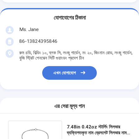
যোগাযোগের ঠিকানা
Ms. Jane
86-13824395846
রুম ৪ডি, বিল্ডিং ১০, ব্লক সি, লংজু গার্ডেন, নং ২০, জিংনান রোড, লংজু গার্ডেন,
বুজি স্ট্রিট শেনঝেন সিটি গুয়াংডং প্রদেশ চীন
এখন যোগাযোগ
এর সেরা মূল্য পান
7.48in 0.42oz স্টার্লিং সিলভার
ব্যক্তিগতকৃত নাম ব্রেসলেট সিলভার নাম
প্লেট ব্রেসলেট oDM