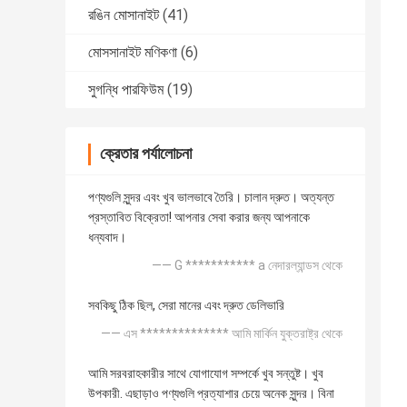
রঙিন মোসানাইট
(41)
মোসসানাইট মণিকণা
(6)
সুগন্ধি পারফিউম
(19)
ক্রেতার পর্যালোচনা
পণ্যগুলি সুন্দর এবং খুব ভালভাবে তৈরি। চালান দ্রুত। অত্যন্ত
প্রস্তাবিত বিক্রেতা! আপনার সেবা করার জন্য আপনাকে
ধন্যবাদ।
—— G *********** a নেদারল্যান্ডস থেকে
সবকিছু ঠিক ছিল, সেরা মানের এবং দ্রুত ডেলিভারি
—— এস ************** আমি মার্কিন যুক্তরাষ্ট্র থেকে
আমি সরবরাহকারীর সাথে যোগাযোগ সম্পর্কে খুব সন্তুষ্ট। খুব
উপকারী. এছাড়াও পণ্যগুলি প্রত্যাশার চেয়ে অনেক সুন্দর। বিনা