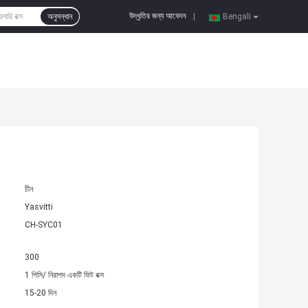
উদ্ধৃতির জন্য আবেদন
অনুসন্ধান
|
Bengali
চীন
Yasvitti
CH-SYC01
300
1 পিসি/ নিরাপদ একটি ফিট বক্স
15-20 দিন