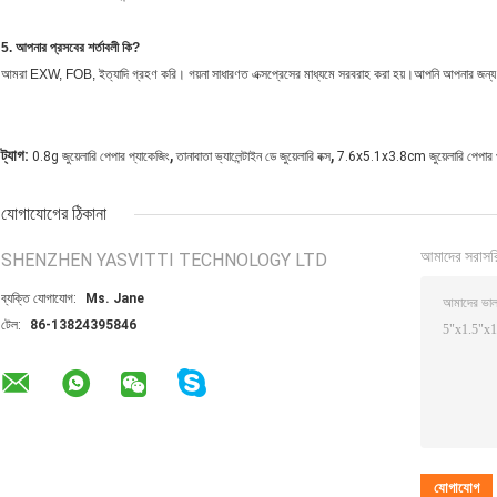
5. আপনার প্রসবের শর্তাবলী কি?
আমরা EXW, FOB, ইত্যাদি গ্রহণ করি। গয়না সাধারণত এক্সপ্রেসের মাধ্যমে সরবরাহ করা হয়।আপনি আপনার জন্য সবচে
,
,
ট্যাগ:
0.8g জুয়েলারি পেপার প্যাকেজিং
তানাবাতা ভ্যালেন্টাইন ডে জুয়েলারি বক্স
7.6x5.1x3.8cm জুয়েলারি পেপার প
যোগাযোগের ঠিকানা
আমাদের সরাসর
SHENZHEN YASVITTI TECHNOLOGY LTD
ব্যক্তি যোগাযোগ:
Ms. Jane
টেল:
86-13824395846