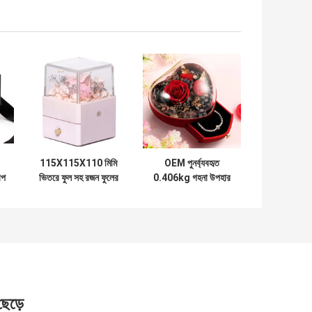
115X115X110 মিমি
OEM পুনর্ব্যবহৃত
াপ
ভিতরে ফুল সহ রজন ফুলের
0.406kg গহনা উপহার
স
গহনা বক্স রিং বক্স
বক্স প্লাস্টিক
115×115×110mm
প্যাকিং বক্স
 ছেড়ে