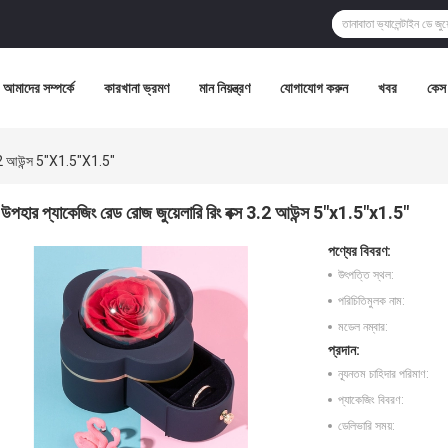
আমাদের সম্পর্কে
কারখানা ভ্রমণ
মান নিয়ন্ত্রণ
যোগাযোগ করুন
খবর
কেস
 3.2 আউন্স 5"x1.5"x1.5"
উপহার প্যাকেজিং রেড রোজ জুয়েলারি রিং বক্স 3.2 আউন্স 5"x1.5"x1.5"
পণ্যের বিবরণ:
উৎপত্তি স্থল:
পরিচিতিমুলক নাম:
মডেল নম্বার:
প্রদান:
ন্যূনতম চাহিদার পরিমাণ:
প্যাকেজিং বিবরণ:
ডেলিভারি সময়: