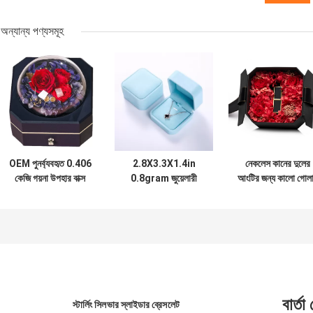
অন্যান্য পণ্যসমূহ
OEM পুনর্ব্যবহৃত 0.406
2.8X3.3X1.4in
নেকলেস কানের দুলের
কেজি গয়না উপহার বাক্স
0.8gram জুয়েলারী
আংটির জন্য কালো গোল
প্লাস্টিক 115 × 115 ×
কাগজ প্যাকেজিং পুনর্ব্যবহৃত
ফুলের উপহার গহনার বাক্
110 মিমি
নীল শক্ত কাগজ মখমল
0.406 কেজি
গহনা বাক্স
বার্তা
স্টার্লিং সিলভার স্লাইডার ব্রেসলেট