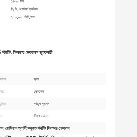
১৫-২৫ দিন
টি/টি, ওয়েস্টার্ন ইউনিয়ন
১,০০,০০০ পিসি/মাস
 স্টার্লিং সিলভার নেকলেস জুয়েলারী
টার্ন:
হৃদয়
কার:
নেকলেস
ুক্তি:
আঙুল স্থাপন
প:
লিঙ্ক চেইন
লেস
রোডিয়াম প্লাস্টিকযুক্ত স্টার্লিং সিলভার নেকলেস
,