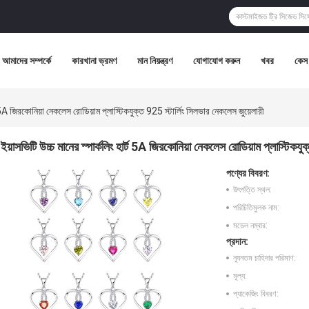
আমাদের সম্পর্কে
কারখানা ভ্রমণ
মান নিয়ন্ত্রণ
যোগাযোগ করুন
খবর
কেস
্ট 5A জিরকোনিয়া নেকলেস রোডিয়াম প্লাস্টিকযুক্ত 925 স্টার্লিং সিলভার নেকলেস জুয়েলারী
ইয়াসভিটি উচ্চ মানের স্পার্কলিং হার্ট 5A জিরকোনিয়া নেকলেস রোডিয়াম প্লাস্টিকযু
পণ্যের বিবরণ:
উৎপত্তি স্থল:
পরিচিতিমুলক নাম:
মডেল নম্বার:
প্রদান:
ন্যূনতম চাহিদার পরিমাণ:
মূল্য:
প্যাকেজিং বিবরণ: