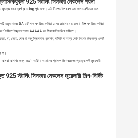
প্লাস্টিকযুক্ত 925 স্টার্লিং সিলভার নেকলেস গয়না
্চ মূল্যের সাদা স্বর্ণ plating পৃষ্ঠ সঙ্গে। এই নিরাপদ উপকরণ কম সংবেদনশীলতা এবং
 রত্ন-মানের 5A হার্ট সাদা ঘন জিরকোনিয়া দুলের মাঝখানে রয়েছে। 5A ঘন জিরকোনিয়া
স্বর্ণে সজ্জিত উজ্জ্বল প্যাভ AAAAA ঘন জিরকোনিয়া দিয়ে সজ্জিত।
মেয়েরা, মা, মেয়ে, বোন বা বন্ধু ক্রিসমাস, জন্মদিন, বার্ষিকী বা অন্য কোন বিশেষ দিন জন্য একটি
বে না।
রান্টি। আমরা আপনার জন্য ২৪/৭ আছি। আমাদের গ্রাহক বিশেষজ্ঞদের প্রত্যেকেই জুয়েলারী
 925 স্টার্লিং সিলভার নেকলেস জুয়েলারী শিল্প-নির্দিষ্ট