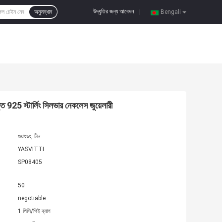
উদ্ধৃতির জন্য আবেদন
অনুসন্ধান
|
Bengali
ক্ত 925 স্টার্লিং সিলভার নেকলেস জুয়েলারী
গুয়াংডং, চীন
YASVITTI
SP08405
50
negotiable
1 পিসি/পিই ব্যাগ