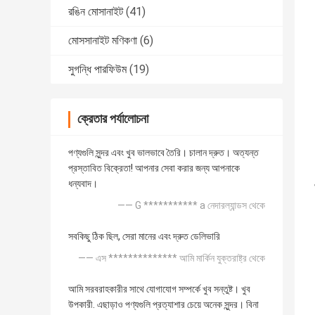
রঙিন মোসানাইট
(41)
মোসসানাইট মণিকণা
(6)
সুগন্ধি পারফিউম
(19)
ক্রেতার পর্যালোচনা
পণ্যগুলি সুন্দর এবং খুব ভালভাবে তৈরি। চালান দ্রুত। অত্যন্ত
প্রস্তাবিত বিক্রেতা! আপনার সেবা করার জন্য আপনাকে
ধন্যবাদ।
—— G *********** a নেদারল্যান্ডস থেকে
সবকিছু ঠিক ছিল, সেরা মানের এবং দ্রুত ডেলিভারি
—— এস ************** আমি মার্কিন যুক্তরাষ্ট্র থেকে
আমি সরবরাহকারীর সাথে যোগাযোগ সম্পর্কে খুব সন্তুষ্ট। খুব
উপকারী. এছাড়াও পণ্যগুলি প্রত্যাশার চেয়ে অনেক সুন্দর। বিনা