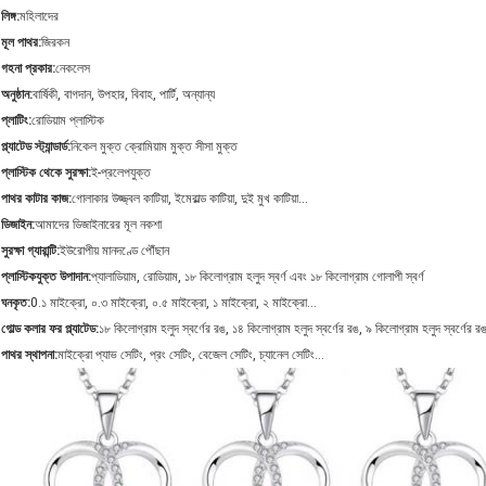
লিঙ্গ
:
মহিলাদের
মূল পাথর
:
জিরকন
গহনা প্রকার
:
নেকলেস
অনুষ্ঠান
:
বার্ষিকী, বাগদান, উপহার, বিবাহ, পার্টি, অন্যান্য
প্লাটিং
:
রোডিয়াম প্লাস্টিক
প্ল্যাটেড স্ট্যান্ডার্ড
:
নিকেল মুক্ত ক্রোমিয়াম মুক্ত সীসা মুক্ত
প্লাস্টিক থেকে সুরক্ষা
:
ই-প্রলেপযুক্ত
পাথর কাটার কাজ
:
গোলাকার উজ্জ্বল কাটিয়া, ইমেরাল্ড কাটিয়া, দুই মুখ কাটিয়া...
ডিজাইন
:
আমাদের ডিজাইনারের মূল নকশা
সুরক্ষা গ্যারান্টি
:
ইউরোপীয় মানদণ্ডে পৌঁছান
প্লাস্টিকযুক্ত উপাদান
:
প্যালাডিয়াম, রোডিয়াম, ১৮ কিলোগ্রাম হলুদ স্বর্ণ এবং ১৮ কিলোগ্রাম গোলাপী স্বর্ণ
ঘনকৃত
:
0.১ মাইক্রো, ০.৩ মাইক্রো, ০.৫ মাইক্রো, ১ মাইক্রো, ২ মাইক্রো...
গোল্ড কলার ফর প্ল্যাটেড
:
১৮ কিলোগ্রাম হলুদ স্বর্ণের রঙ, ১৪ কিলোগ্রাম হলুদ স্বর্ণের রঙ, ৯ কিলোগ্রাম হলুদ স্বর্ণের রঙ
পাথর স্থাপনা
:
মাইক্রো প্যাভ সেটিং, প্রং সেটিং, বেজেল সেটিং, চ্যানেল সেটিং...