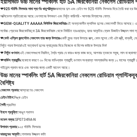
ইয়াসভিটি উচ্চ মানের স্পার্কলিং হার্ট 5A জিরকোনিয়া নেকলেস রোডিয়াম 
❤925 স্টার্লিং সিলভার সাদা স্বর্ণের ধাতুপট্টাবৃতঃ
আমাদের দুল এবং চেইন সব 925 স্টার্লিং সিলভার দিয়ে তৈরি করা হয় উচ
অক্সিডেশন প্রতিরোধের আছে।গুণমানের উপকরণ এবং নিখুঁত কারিগরি - আপনার বিশ্বাসের যোগ্য.
❤GEM-QUALITY AAAAA কিউবিক জিরকোনিয়াঃ
এই অনন্তকালীন ক্লাসিক দুলের নেকলেসটি ফিরে আসছে। একটি
সর্বোচ্চ গ্রেডের জিরকোনিয়া,যা 3A জিরকোনিয়াম থেকে নির্বাচিত হয়এছাড়াও, হৃদয় আকৃতির ফ্রেম ডিজাইন উজ্জ্বল সাদা 
❤বেস্ট এপ্রিল জন্মস্টোন নেকলেস তার জন্য উপহারঃ
একটি সুন্দর গয়না উপহার বাক্স, কোন সন্দেহ নেই এটা স্ত্রী, বান্ধবী, 
নিখুঁত গয়না উপহার!এই অত্যাশ্চর্য দুলের ক্যালেন্ডার দিয়ে নিজেকে বা বিশেষ কাউকে উপহার দিন!
❤ নিখুঁত গুণমান
:
এই নেকলেসগুলো নিয়মিত, দৈর্ঘ্য প্রায় যে কারও জন্য কাজ করে, আপনার ত্বককে সবুজ, লাল বা জ্বালা
❤সার্ভিস গ্যারান্টিঃ
যেকোনো কারণে ৩০ দিনের মানি-ব্যাক গ্যারান্টি; গুণমান সংক্রান্ত সমস্যাগুলির জন্য ১২ মাসের গ্যা
গাইডেন্স প্রদান করে এবং আপনার জন্য একটি আবেগ আছে।
উচ্চ মানের স্পার্কলিং হার্ট 5A জিরকোনিয়া নেকলেস রোডিয়াম প্লাস্টিকযুক্ত
বৈশিষ্ট্য
নেকলেস প্রকার
:
আস্তরণের নেকলেস
চেইন টাইপ
:
লিঙ্ক চেইন
শৈলী
:
প্রচলিত
ইনলে প্রযুক্তি
:
আঙুল স্থাপন
মডেল নম্বর
:
SP07349A-N
উপাদান প্রকার
:
৯২৫ স্টার্লিং সিলভার
ডায়মন্ডের আকৃতি
:
গোলাকার উজ্জ্বল কাটা