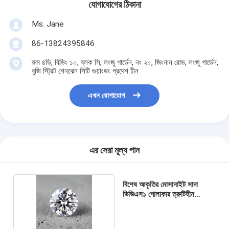
যোগাযোগের ঠিকানা
Ms. Jane
86-13824395846
রুম ৪ডি, বিল্ডিং ১০, ব্লক সি, লংজু গার্ডেন, নং ২০, জিংনান রোড, লংজু গার্ডেন,
বুজি স্ট্রিট শেনঝেন সিটি গুয়াংডং প্রদেশ চীন
এখন যোগাযোগ
এর সেরা মূল্য পান
বিশেষ আকৃতির মোসানাইট সাদা
ভিভিএস১ গোলাকার ত্রুটিহীন
মোসানাইট পাথর