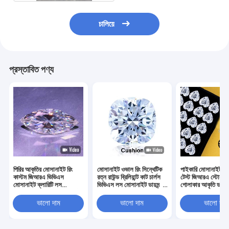
চালিয়ে
প্রস্তাবিত পণ্য
পিরির আকৃতির মোসানাইট রিং
মোসানাইট ওভাল রিং সিন্থেটিক
পাইকারি মোসানাইট পাস
কাস্টম জিআরএ ভিভিএস
রত্ন রাউন্ড ব্রিলিয়ান্ট কাট চার্লস
টেস্ট জিআরএ স্টোনস 
মোসানাইট ক্লারিটি লস
ভিভিএস লস মোসানাইট ডায়মন্ড
গোলাকার আকৃতি ডায়মন
মোসানাইট ডায়মন্ডস মোসানাইট
মোসানাইট রিং 1 ক্যারেট
মোসানাইট মোসানাইট হ
রত্ন পাথর
দুল
ভালো দাম
ভালো দাম
ভালো দাম