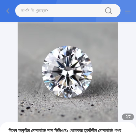
2
/
7
বিশেষ আকৃতির মোসানাইট সাদা ভিভিএস১ গোলাকার ত্রুটিহীন মোসানাইট পাথর