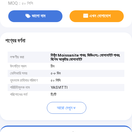
MOQ：৫০ পিসি
ভালো দাম
এখন যোগাযোগ
পণ্যের বর্ণনা
,
,
নিখুঁত Moissanite পাথর
ভিভিএস১ মোসানাইট পাথর
লক্ষণীয় করা
বিশেষ আকৃতির মোসানাইট
উৎপত্তি স্থল
চীন
ডেলিভারি সময়
৫-৮ দিন
ন্যূনতম চাহিদার পরিমাণ
৫০ পিসি
পরিচিতিমুলক নাম
YASVITTI
পরিশোধের শর্ত
টি/টি
আরো দেখুন