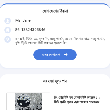
যোগাযোগের ঠিকানা
Ms. Jane
86-13824395846
রুম ৪ডি, বিল্ডিং ১০, ব্লক সি, লংজু গার্ডেন, নং ২০, জিংনান রোড, লংজু গার্ডেন,
বুজি স্ট্রিট শেনঝেন সিটি গুয়াংডং প্রদেশ চীন
এখন যোগাযোগ
এর সেরা মূল্য পান
রিং হোয়াইট লস মোসানাইট ডায়মন্ড ১.০
সিটি প্রতি প্যাক ছোট আকার গোলাকার
মেলি মোসানাইট