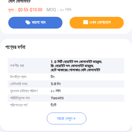
মেলি মোসানাইট
মূল্য：$0.55-$10.00
MOQ：৫০ পিসি
ভালো দাম
এখন যোগাযোগ
পণ্যের বর্ণনা
,
1.0 সিটি হোয়াইট লস মোসানাইট ডায়মন্ড
লক্ষণীয় করা
,
রিং হোয়াইট লস মোসানাইট ডায়মন্ড
ছোট আকারের গোলাকার মেলি মোসানাইট
উৎপত্তি স্থল
চীন
ডেলিভারি সময়
5-8 দিন
ন্যূনতম চাহিদার পরিমাণ
৫০ পিসি
পরিচিতিমুলক নাম
Yasvitti
পরিশোধের শর্ত
টি/টি
আরো দেখুন