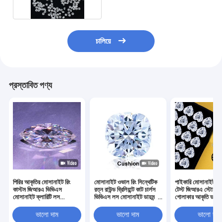
চালিয়ে
প্রস্তাবিত পণ্য
পিরির আকৃতির মোসানাইট রিং
মোসানাইট ওভাল রিং সিন্থেটিক
পাইকারি মোসানাইট পাস
কাস্টম জিআরএ ভিভিএস
রত্ন রাউন্ড ব্রিলিয়ান্ট কাট চার্লস
টেস্ট জিআরএ স্টোনস 
মোসানাইট ক্লারিটি লস
ভিভিএস লস মোসানাইট ডায়মন্ড
গোলাকার আকৃতি ডায়মন
মোসানাইট ডায়মন্ডস মোসানাইট
মোসানাইট রিং 1 ক্যারেট
মোসানাইট মোসানাইট হ
রত্ন পাথর
দুল
ভালো দাম
ভালো দাম
ভালো দাম