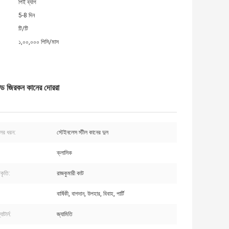
পিই ব্যাগ
5-8 দিন
টি/টি
১,০০,০০০ পিসি/মাস
টেড জিরকন কানের দোররা
লের ধরন:
স্টেইনলেস স্টীল কানের দুল
ক্লাসিক
আকৃতি:
রাজকুমারী কাট
বার্ষিকী, বাগদান, উপহার, বিবাহ, পার্টি
টার্ন:
জ্যামিতি