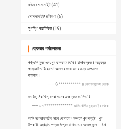
রঙিন মোসানাইট
(41)
মোসসানাইট মণিকণা
(6)
সুগন্ধি পারফিউম
(19)
ক্রেতার পর্যালোচনা
পণ্যগুলি সুন্দর এবং খুব ভালভাবে তৈরি। চালান দ্রুত। অত্যন্ত
প্রস্তাবিত বিক্রেতা! আপনার সেবা করার জন্য আপনাকে
ধন্যবাদ।
—— G *********** a নেদারল্যান্ডস থেকে
সবকিছু ঠিক ছিল, সেরা মানের এবং দ্রুত ডেলিভারি
—— এস ************** আমি মার্কিন যুক্তরাষ্ট্র থেকে
আমি সরবরাহকারীর সাথে যোগাযোগ সম্পর্কে খুব সন্তুষ্ট। খুব
উপকারী. এছাড়াও পণ্যগুলি প্রত্যাশার চেয়ে অনেক সুন্দর। বিনা