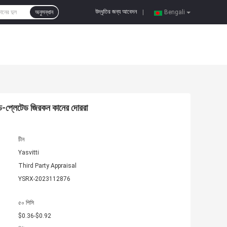
উদ্ধৃতির জন্য আবেদন
অনুসন্ধান
|
Bengali
্ড-প্লেটেড জিরকন কানের দোররা
চীন
Yasvitti
Third Party Appraisal
YSRX-2023112876
৫০ পিসি
$0.36-$0.92