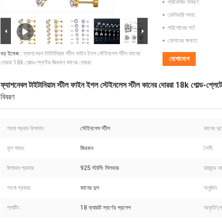
প্যাকেজিং বিবরণ:
ডেলিভারি সময়:
পরিশোধের শর্ত:
যোগানের ক্ষমতা:
বড় ইমেজ :
ফ্যাশনেবল টাইটানিয়াম স্টীল ফাইন ইগল স্টেইনলেস স্টীল কানের
যোগাযোগ
দোররা 18k গোল্ড-প্লেটেড জিরকন কানের দোররা
ফ্যাশনেবল টাইটানিয়াম স্টীল ফাইন ইগল স্টেইনলেস স্টীল কানের দোররা 18k গোল্ড-প্লে
বিবরণ
গয়না প্রধান উপাদান:
স্টেইনলেস স্টীল
কানের দু
মূল পাথর:
জিরকন
শৈলী:
উপাদান প্রকার:
925 স্টার্লিং সিলভার
ডায়মন্ড 
গহনা প্রকার:
কানের দুল
অনুষ্ঠান:
প্লাটিং:
18 ক্যারাট স্বর্ণের প্রলেপ
আকৃতি\প্যা