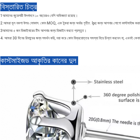
বিস্তারিত চিত্র
1আমাদের জুয়েলারী উৎপাদনে ১০ বছরেরও বেশি অভিজ্ঞতা রয়েছে।
2.আমরা মূল নকশা উপর ফোকাস. কোন MOQ, এক টুকরা জন্য অর্ডার গৃহীত. lpc জন্য আপনার লোগো কাস্টমাইজ করার
3আমাদের ৫ জন ডিজাইনারের টিম আপনার জন্য ডিজাইন করতে প্রস্তুত।
4. আমরা 30 দিনের রিফান্ডের জন্য সমর্থন করি, দয়া করে কোন বিক্রয়োত্তর সমস্যা নিয়ে চিন্তা করবেন না, এখনই কেনা
কাস্টমাইজড আকৃতির কানের দুল