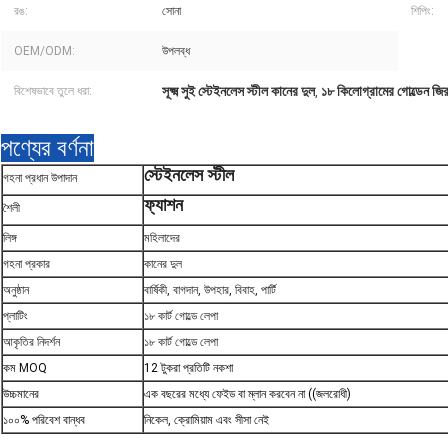
রঙ:
সোনা
শিপিং:
OEM/ODM:
উপলব্ধ
সূক্ষ্ম সুই স্টেইনলেস স্টীল কানের দুল
১৮ কিলোগ্রামের গোল্ডেন জি
বিশেষভাবে তুলে ধরা:
,
পণ্যের বর্ণনা
স্টেইনলেস স্টীল
গহনা প্রধান উপাদান
ফ্যাশন
শৈলী
লিঙ্গ
মহিলাদের
গহনা প্রকার
কানের দুল
অনুষ্ঠান
বার্ষিকী, বাগদান, উপহার, বিবাহ, পার্টি
প্লাটিং
১৮ কার্ট গোল্ডে লেপা
আকৃতির নিদর্শন
১৮ কার্ট গোল্ডে লেপা
কম MOQ
12 টুকরা প্রতিটি নকশা
উচ্চমানের
এক বছরের মধ্যে ফেইড বা ম্লান করবেন না ((জলরোধী)
১০০% পরিবেশ বান্ধব
নিকেল, ক্রোমিয়াম এবং সীসা নেই