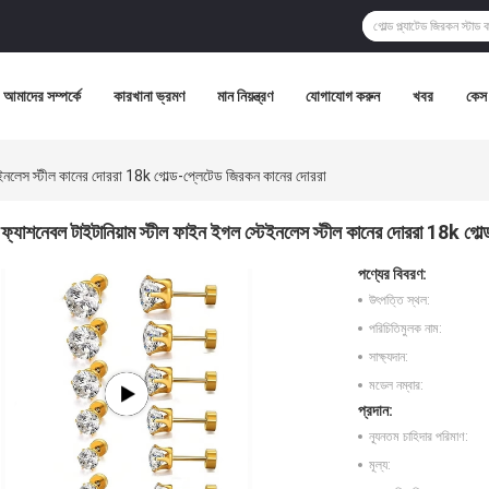
আমাদের সম্পর্কে
কারখানা ভ্রমণ
মান নিয়ন্ত্রণ
যোগাযোগ করুন
খবর
কেস
টেইনলেস স্টীল কানের দোররা 18k গোল্ড-প্লেটেড জিরকন কানের দোররা
ফ্যাশনেবল টাইটানিয়াম স্টীল ফাইন ইগল স্টেইনলেস স্টীল কানের দোররা 18k গোল
পণ্যের বিবরণ:
উৎপত্তি স্থল:
পরিচিতিমুলক নাম:
সাক্ষ্যদান:
মডেল নম্বার:
প্রদান:
ন্যূনতম চাহিদার পরিমাণ:
মূল্য: