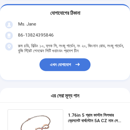
যোগাযোগের ঠিকানা
Ms. Jane
86-13824395846
রুম ৪ডি, বিল্ডিং ১০, ব্লক সি, লংজু গার্ডেন, নং ২০, জিংনান রোড, লংজু গার্ডেন,
বুজি স্ট্রিট শেনঝেন সিটি গুয়াংডং প্রদেশ চীন
এখন যোগাযোগ
এর সেরা মূল্য পান
1.76in 5 গ্রাম কাস্টম সিলভার
ব্রেসলেট বার্থস্টোন 5A CZ নাম লেটার
ব্রেসলেট