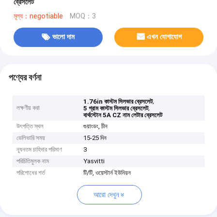
ব্রেসলেট
মূল্য：negotiable
MOQ：3
ভালো দাম
এখন যোগাযোগ
পণ্যের বর্ণনা
,
1.76in কাস্টম সিলভার ব্রেসলেট
লক্ষণীয় করা
,
5 গ্রাম কাস্টম সিলভার ব্রেসলেট
বার্থস্টোন 5A CZ নাম লেটার ব্রেসলেট
উৎপত্তি স্থল
গুয়াংডং, চীন
ডেলিভারি সময়
15-25 দিন
ন্যূনতম চাহিদার পরিমাণ
3
পরিচিতিমুলক নাম
Yasvitti
পরিশোধের শর্ত
টি/টি, ওয়েস্টার্ন ইউনিয়ন
আরো দেখুন