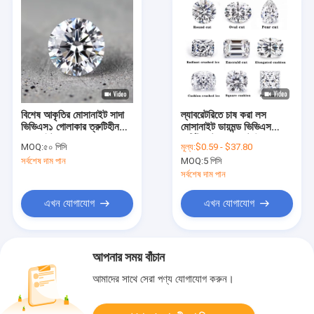
বিশেষ আকৃতির মোসানাইট সাদা
ল্যাবরেটরিতে চাষ করা লস
ভিভিএস১ গোলাকার ত্রুটিহীন
মোসানাইট ডায়মন্ড ভিভিএস
মোসানাইট পাথর
সার্টিফিকেট ৭ ক্যারেট উজ্জ্বল
MOQ:
৫০ পিসি
মূল্য:
$0.59 - $37.80
কাস্টম সিন্থেটিক রত্ন
সর্বশেষ দাম পান
MOQ:
5 পিসি
সর্বশেষ দাম পান
এখন যোগাযোগ
এখন যোগাযোগ
আপনার সময় বাঁচান
আমাদের সাথে সেরা পণ্য যোগাযোগ করুন।