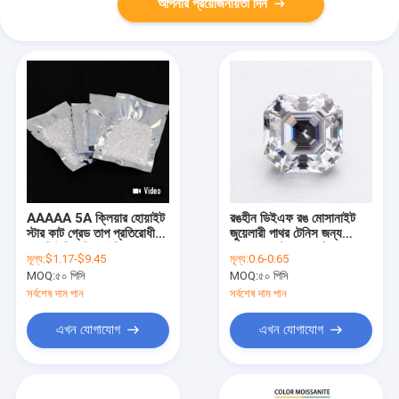
আপনার প্রয়োজনীয়তা দিন
AAAAA 5A ক্লিয়ার হোয়াইট
রঙহীন ডিইএফ রঙ মোসানাইট
স্টার কাট গ্রেড তাপ প্রতিরোধী
জুয়েলারী পাথর টেনিস জন্য
লস কিউবিক জিরকোনিয়া
loose কাটা আঙুল রিং
মূল্য:
$1.17-$9.45
মূল্য:
0.6-0.65
রত্নপাথর
MOQ:
৫০ পিসি
MOQ:
৫০ পিসি
সর্বশেষ দাম পান
সর্বশেষ দাম পান
এখন যোগাযোগ
এখন যোগাযোগ