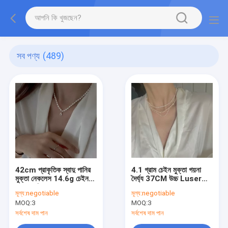
সব পণ্য
(489)
42cm প্রাকৃতিক স্বাদু পানির
4.1 গ্রাম চেইন মুক্তা গয়না
মুক্তা নেকলেস 14.6g চেইন
দৈর্ঘ্য 37CM ​​উচ্চ Luser
S925 সিলভার দুল সঙ্গে
মুক্তা Choker নেকলেস
মূল্য:
negotiable
মূল্য:
negotiable
MOQ:
3
MOQ:
3
সর্বশেষ দাম পান
সর্বশেষ দাম পান