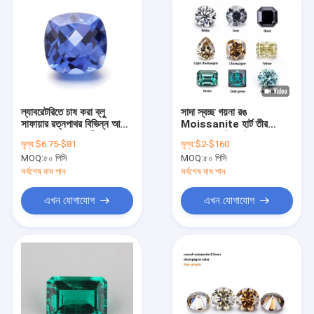
ল্যাবরেটরিতে চাষ করা ব্লু
সাদা স্বচ্ছ গয়না রঙ
সাফায়ার রত্নপাথর বিভিন্ন আকার
Moissanite হার্ট তীর
এবং আকারের জুয়েলারী জন্য
Radiant রিং কাটা
মূল্য:
$6.75-$81
মূল্য:
$2-$160
MOQ:
৫০ পিসি
MOQ:
৫০ পিসি
সর্বশেষ দাম পান
সর্বশেষ দাম পান
এখন যোগাযোগ
এখন যোগাযোগ
বাড়ি
পণ্য
আমাদের সম্পর্কে