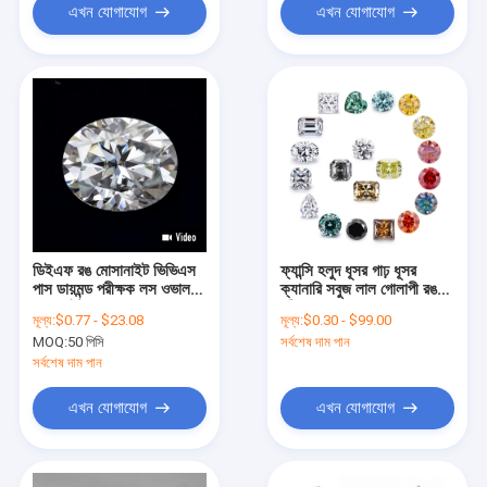
এখন যোগাযোগ
এখন যোগাযোগ
ডিইএফ রঙ মোসানাইট ভিভিএস
ফ্যান্সি হলুদ ধূসর গাঢ় ধূসর
পাস ডায়মন্ড পরীক্ষক লস ওভাল
ক্যানারি সবুজ লাল গোলাপী রঙ
মোসানাইট পাথর
রঙিন লস ডায়মন্ড
মূল্য:
$0.77 - $23.08
মূল্য:
$0.30 - $99.00
MOQ:
50 পিসি
সর্বশেষ দাম পান
সর্বশেষ দাম পান
এখন যোগাযোগ
এখন যোগাযোগ