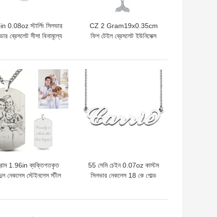
n 0.08oz স্টার্লিং সিলভার
CZ 2 Gram19x0.35cm
ডার ব্রেসলেট সীসা বিনামূল্যে
ফিশ টেইল ব্রেসলেট ইউনিসেক্স
 স্টার্লিং সিলভার ব্রেসলেট
গিফট সিলভার স্লাইডার ব্রেসলেট
এসজিএস
দাম
ভালো দাম
্রাম 1.96in ব্যক্তিগতকৃত
55 সেমি চেইন 0.07oz কাস্টম
দুল নেকলেস স্টেইনলেস স্টীল
সিলভার নেকলেস 18 কে গোল্ড
ছবির নেকলেস OEM
ক্যারি স্টাইল নেকলেস
দাম
ভালো দাম