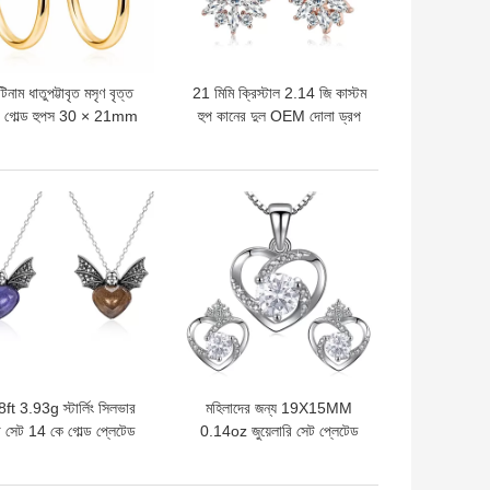
টিনাম ধাতুপট্টাবৃত মসৃণ বৃত্ত
21 মিমি ক্রিস্টাল 2.14 জি কাস্টম
 গোল্ড হুপস 30 × 21mm
হুপ কানের দুল OEM দোলা ড্রপ
মহিলা লেডির জন্য
হুপ কানের দুল গয়না
দাম
ভালো দাম
ft 3.93g স্টার্লিং সিলভার
মহিলাদের জন্য 19X15MM
া সেট 14 কে গোল্ড প্লেটেড
0.14oz জুয়েলারি সেট প্লেটেড
মৌমাছি দুল নেকলেস
ব্রাইডাল জুয়েলারি সেট