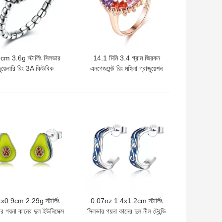
cm 3.6g স্টার্লিং সিলভার
14.1 মিমি 3.4 গ্রাম জিরকন
ুয়েলারি রিং 3A কিউবিক
এনগেজমেন্ট রিং মহিলা গ্রাজুয়েশন
কোনিয়া ওয়েডিং ফিংগার রিং
রোজ গোল্ড ভার্মিল রিং
দাম
ভালো দাম
x0.9cm 2.29g স্টার্লিং
0.07oz 1.4x1.2cm স্টার্লিং
র গয়না কানের দুল ইউনিসেক্স
সিলভার গয়না কানের দুল নীল ট্রেন্ডি
াভোকাডো কানের দুল স্টাড
মুন স্টার কানের দুল