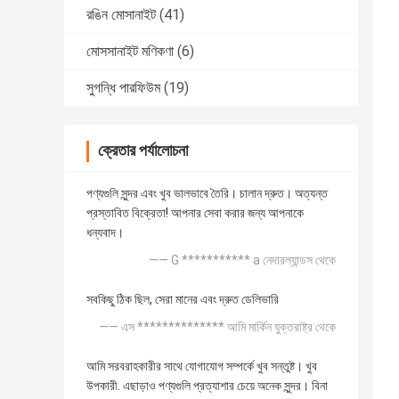
রঙিন মোসানাইট
(41)
মোসসানাইট মণিকণা
(6)
সুগন্ধি পারফিউম
(19)
ক্রেতার পর্যালোচনা
পণ্যগুলি সুন্দর এবং খুব ভালভাবে তৈরি। চালান দ্রুত। অত্যন্ত
প্রস্তাবিত বিক্রেতা! আপনার সেবা করার জন্য আপনাকে
ধন্যবাদ।
—— G *********** a নেদারল্যান্ডস থেকে
সবকিছু ঠিক ছিল, সেরা মানের এবং দ্রুত ডেলিভারি
—— এস ************** আমি মার্কিন যুক্তরাষ্ট্র থেকে
আমি সরবরাহকারীর সাথে যোগাযোগ সম্পর্কে খুব সন্তুষ্ট। খুব
উপকারী. এছাড়াও পণ্যগুলি প্রত্যাশার চেয়ে অনেক সুন্দর। বিনা