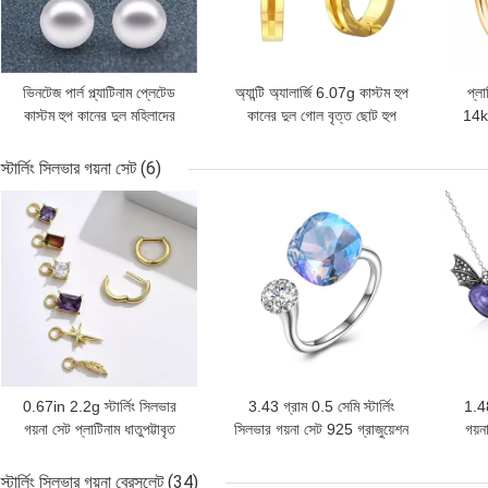
ভিনটেজ পার্ল প্ল্যাটিনাম প্লেটেড
অ্যান্টি অ্যালার্জি 6.07g কাস্টম হুপ
প্লা
কাস্টম হুপ কানের দুল মহিলাদের
কানের দুল গোল বৃত্ত ছোট হুপ
14k
জন্য জ্যামিতিক
কানের দুল
স্টার্লিং সিলভার গয়না সেট
(6)
ভালো দাম
ভালো দাম
ভালো 
0.67in 2.2g স্টার্লিং সিলভার
3.43 গ্রাম 0.5 সেমি স্টার্লিং
1.48
গয়না সেট প্লাটিনাম ধাতুপট্টাবৃত
সিলভার গয়না সেট 925 গ্রাজুয়েশন
গয়ন
CZ সিলভার সুই কানের দুল
ওপেন ব্যান্ড ডায়মন্ড রিং
স্টার্লিং সিলভার গয়না ব্রেসলেট
(34)